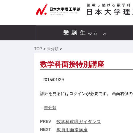
TOP
>
未分類
>
数学科面接特別講座
2015/01/29
詳細を見るにはログインが必要です。 画面右側
-
未分類
PREV
数学科就職ガイダンス
NEXT
教員用面接講座